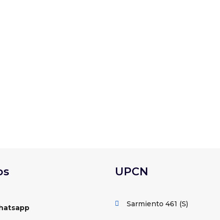
9 de mayo a dirigentes y congresales de todo el país en el ma
es más importantes de la organización sindical a nivel nacional
os
UPCN
Sarmiento 461 (S)

hatsapp