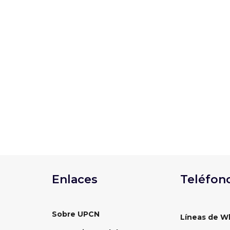
La provincia de San Juan recibirá este 2
UPCN, uno de los encuentros institucional
Enlaces
Teléfon
Sobre UPCN
Líneas de W