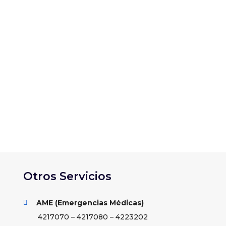
rco del 77° Congreso General Ordinario de
. La actividad se...
Otros Servicios
AME (Emergencias Médicas)

4217070 – 4217080 – 4223202