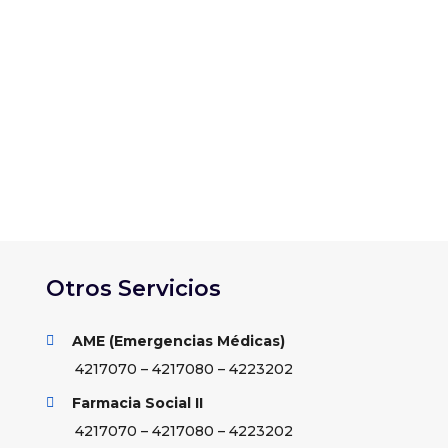
rco del 77° Congreso General Ordinario de
. La actividad se...
Otros Servicios
AME (Emergencias Médicas)

4217070 – 4217080 – 4223202
Farmacia Social II

4217070 – 4217080 – 4223202