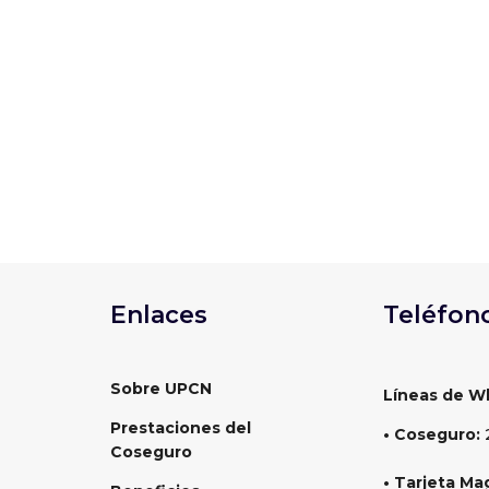
La provincia de San Juan recibirá este 2
UPCN, uno de los encuentros institucional
Enlaces
Teléfon
Sobre UPCN
Líneas de W
Prestaciones del
• Coseguro:
Coseguro
• Tarjeta Ma