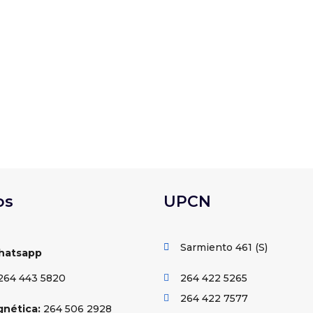
9 de mayo a dirigentes y congresales de todo el país en el ma
es más importantes de la organización sindical a nivel nacional
os
UPCN
Sarmiento 461 (S)

hatsapp
264 443 5820
264 422 5265

264 422 7577

gnética:
264 506 2928