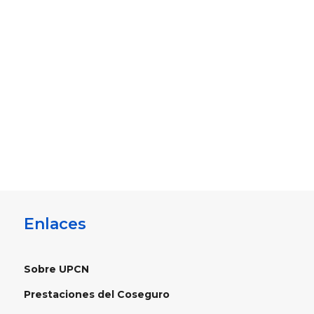
mayo a dirigentes y congresales de todo el
país en el marco del 77° Congreso General
Ordinario de UPCN, uno de los encuentros
institucionales más importantes de la
organización sindical a nivel nacional. La
actividad se...
Enlaces
Sobre UPCN
Prestaciones del Coseguro