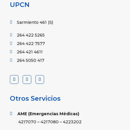
UPCN
Sarmiento 461 (S)

264 422 5265

264 422 7577

264 421 4611

264 5050 417

Otros Servicios
AME (Emergencias Médicas)

4217070 – 4217080 – 4223202